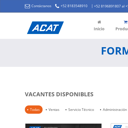
|
Contáctanos
+52 8183548910
+52 8196891807 al 
Inicio
Produ
FORM
VACANTES DISPONIBLES
Todas
Ventas
Servicio Técnico
Administración